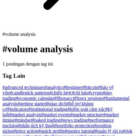
#volume analysis
#
volume analysis
1 postingan dengan tag ini
Tag Lain
#
advanced techniques
#
analytics
#
beginner
#
bitcoin
#
bảo vệ
vốn
#
candlestick patterns
#
chiến lược
#
chỉ báo
#
crypto
#
day
trading
#
economic calendar
#
fibonacci
#
forex sessions
#
fundamental
analysis
#
getting started
#
giao dịch
#
hỗ trợ kháng
cự
#
indicators
#
institutional trading
#
kiểm soát cảm xúc
#
kỷ
luật
#
market analysis
#
market events
#
market structure
#
market
timing
#
mindset
#
naked trading
#
news trading
#
performance
tracking
#
phân tích kỹ thuật
#
portfolio protection
#
position
sizing
#
price action
#
quick profits
#
quotex tutorial
#
quản lý rủi ro
#
risk