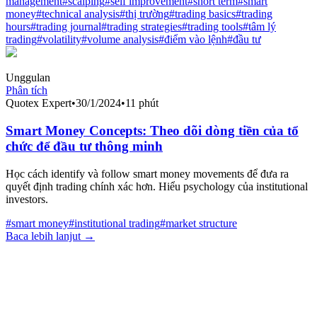
management
#
scalping
#
self improvement
#
short term
#
smart
money
#
technical analysis
#
thị trường
#
trading basics
#
trading
hours
#
trading journal
#
trading strategies
#
trading tools
#
tâm lý
trading
#
volatility
#
volume analysis
#
điểm vào lệnh
#
đầu tư
Unggulan
Phân tích
Quotex Expert
•
30/1/2024
•
11 phút
Smart Money Concepts: Theo dõi dòng tiền của tổ
chức để đầu tư thông minh
Học cách identify và follow smart money movements để đưa ra
quyết định trading chính xác hơn. Hiểu psychology của institutional
investors.
#
smart money
#
institutional trading
#
market structure
Baca lebih lanjut →