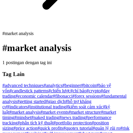
#market analysis
#
market analysis
1 postingan dengan tag ini
Tag Lain
#
advanced techniques
#
analytics
#
beginner
#
bitcoin
#
bảo vệ
vốn
#
candlestick patterns
#
chiến lược
#
chỉ báo
#
crypto
#
day
trading
#
economic calendar
#
fibonacci
#
forex sessions
#
fundamental
analysis
#
getting started
#
giao dịch
#
hỗ trợ kháng
cự
#
indicators
#
institutional trading
#
kiểm soát cảm xúc
#
kỷ
luật
#
market analysis
#
market events
#
market structure
#
market
timing
#
mindset
#
naked trading
#
news trading
#
performance
tracking
#
phân tích kỹ thuật
#
portfolio protection
#
position
sizing
#
price action
#
quick profits
#
quotex tutorial
#
quản lý rủi ro
#
risk