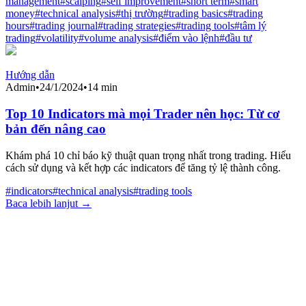
management
#
scalping
#
self improvement
#
short term
#
smart
money
#
technical analysis
#
thị trường
#
trading basics
#
trading
hours
#
trading journal
#
trading strategies
#
trading tools
#
tâm lý
trading
#
volatility
#
volume analysis
#
điểm vào lệnh
#
đầu tư
Hướng dẫn
Admin
•
24/1/2024
•
14 min
Top 10 Indicators mà mọi Trader nên học: Từ cơ
bản đến nâng cao
Khám phá 10 chỉ báo kỹ thuật quan trọng nhất trong trading. Hiểu
cách sử dụng và kết hợp các indicators để tăng tỷ lệ thành công.
#
indicators
#
technical analysis
#
trading tools
Baca lebih lanjut →