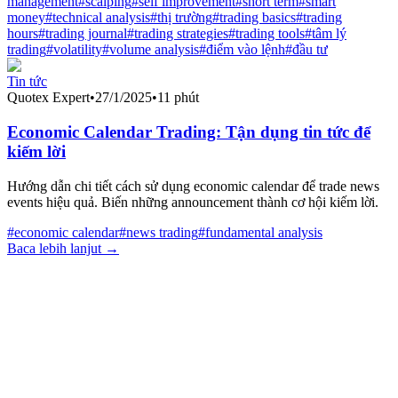
management
#
scalping
#
self improvement
#
short term
#
smart
money
#
technical analysis
#
thị trường
#
trading basics
#
trading
hours
#
trading journal
#
trading strategies
#
trading tools
#
tâm lý
trading
#
volatility
#
volume analysis
#
điểm vào lệnh
#
đầu tư
Tin tức
Quotex Expert
•
27/1/2025
•
11 phút
Economic Calendar Trading: Tận dụng tin tức để
kiếm lời
Hướng dẫn chi tiết cách sử dụng economic calendar để trade news
events hiệu quả. Biến những announcement thành cơ hội kiếm lời.
#
economic calendar
#
news trading
#
fundamental analysis
Baca lebih lanjut →