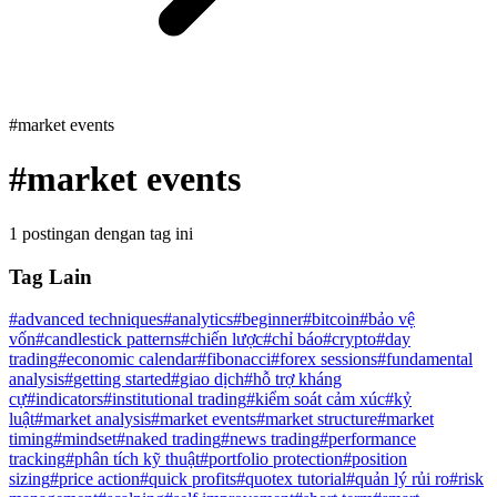
#market events
#
market events
1 postingan dengan tag ini
Tag Lain
#
advanced techniques
#
analytics
#
beginner
#
bitcoin
#
bảo vệ
vốn
#
candlestick patterns
#
chiến lược
#
chỉ báo
#
crypto
#
day
trading
#
economic calendar
#
fibonacci
#
forex sessions
#
fundamental
analysis
#
getting started
#
giao dịch
#
hỗ trợ kháng
cự
#
indicators
#
institutional trading
#
kiểm soát cảm xúc
#
kỷ
luật
#
market analysis
#
market events
#
market structure
#
market
timing
#
mindset
#
naked trading
#
news trading
#
performance
tracking
#
phân tích kỹ thuật
#
portfolio protection
#
position
sizing
#
price action
#
quick profits
#
quotex tutorial
#
quản lý rủi ro
#
risk